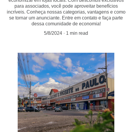
economizar em lojas locais. Com descontos exclusivos
para associados, você pode aproveitar benefícios
incríveis. Conheça nossas categorias, vantagens e como
se tornar um anunciante. Entre em contato e faça parte
dessa comunidade de economia!
5/8/2024
1 min read