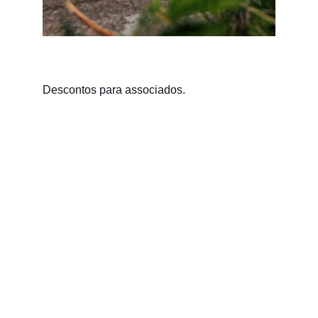
Descontos para associados.
Descontos
Aproveite ofertas exclusivas em lojas locais.
FALE CONOSCO
contato@descontomaniaclub.com.br
Wathsapp(21) 97234-8742